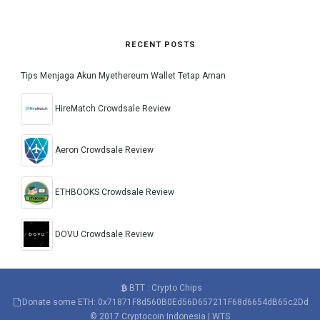
RECENT POSTS
Tips Menjaga Akun Myethereum Wallet Tetap Aman
HireMatch Crowdsale Review
Aeron Crowdsale Review
ETHBOOKS Crowdsale Review
DOVU Crowdsale Review
BTT : Crypto Chips
Donate some ETH: 0x71871F8d560B0Ed56D657211F68d6654dB65c2Dd
© 2017
Cryptocoin Indonesia
|
WTS