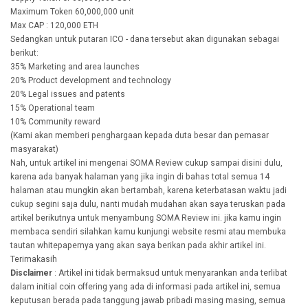
Maximum Token 60,000,000 unit
Max CAP : 120,000 ETH
Sedangkan untuk putaran ICO - dana tersebut akan digunakan sebagai
berikut:
35% Marketing and area launches
20% Product development and technology
20% Legal issues and patents
15% Operational team
10% Community reward
(Kami akan memberi penghargaan kepada duta besar dan pemasar
masyarakat)
Nah, untuk artikel ini mengenai SOMA Review cukup sampai disini dulu,
karena ada banyak halaman yang jika ingin di bahas total semua 14
halaman atau mungkin akan bertambah, karena keterbatasan waktu jadi
cukup segini saja dulu, nanti mudah mudahan akan saya teruskan pada
artikel berikutnya untuk menyambung SOMA Review ini. jika kamu ingin
membaca sendiri silahkan kamu kunjungi website resmi atau membuka
tautan whitepapernya yang akan saya berikan pada akhir artikel ini.
Terimakasih
Disclaimer
: Artikel ini tidak bermaksud untuk menyarankan anda terlibat
dalam initial coin offering yang ada di informasi pada artikel ini, semua
keputusan berada pada tanggung jawab pribadi masing masing, semua