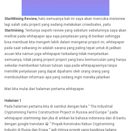
StartMining Review,
halo semuanya kali ini saya akan mencoba mereview
lagi salah satu project yang sedang melakukan crowdsales, yaitu
Startmining
. Tentunya seperti review yang sebelum sebelumnya saya akan
melihat pada whitepaper apa saja penjelasan yang di berikan sehingga
bisa membuat kita mengerti lebih dalam mengenai project ini, whitepaper
pada saat sekarang ini adalah sarana yang paling tepat untuk di jadikan
acuan kita namun juga whitepaper terkadang tidak menjelaskan
semuanya, tidak jarang project project yang baru bermunculan yang hanya
sekedar memberikan tulisan tulisan saja pada whitepapaernya tanpa
memiliki penjelasan yang dapat dipahami oleh orang orang yang
membutuhkan informasi apa yang sedang ingin mereka jalankan.
Mari kita mulai dari halaman pertama whitepaper
Halaman 1
Pada halaman pertama kita di sambut dengan kata ” The Industrial
Cryptomining Farms Construction Project in Russia and Europe ” pada
whitepaper
startmining
dan jika di artikan ke bahasa indonesia dan di bantu
dengan google translate 😀 ” Proyek Konstruksi Kebun Cryptomining
Industri di Rusia dan Eropa ” jadi intinya proyek yang basiknya ladang