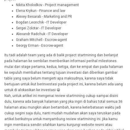
Nikita Kholodkov - Project management
Elena Krykun - Finance and law
Alexey Besarab - Marketing and PR
Bogdan Leonchik - IT Developer
Sergei Zolotar - IT Developer
Alexandr Radchuk - IT Developer
Graham Mitchell - Escrow-agent
Georgy Erman - Escrow-agent
Itu tadi adalah team yang ada di balik project startmining dan berlanjut
pada halaman ke sembilan memberikan informasi perihal milestones
mulai dari stage pertama, kedua, ketiga, dan ke empat dan pada halaman
ke sepuluh membahas tentang tujuan investasi dan diberikan gambar
table yang saya belum mengerti apa maksudnya, karena saya tidak
bertujuan untuk ikut berinvestasi pada project ini, karena belum ada uang
untuk di alokasikan ke investasi 😀
Nah, untuk artikel ini mengenai review startmining cukup sampai disini
dulu, karena ada banyak halaman yang jika ingin di bahas total semua 36
halaman atau mungkin akan bertambah, karena keterbatasan waktu jadi
cukup segini saja dulu, nanti mudah mudahan akan saya teruskan pada
artikel berikutnya untuk menyambung review startmining ini. jika kamu
ingin membaca sendiri silahkan kamu kunjungi website resmi atau