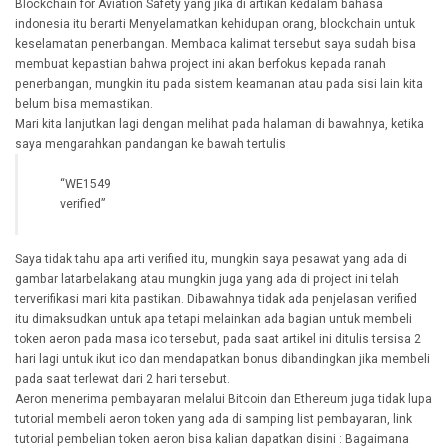
Blockchain for Aviation Safety yang jika di artikan kedalam bahasa
indonesia itu berarti Menyelamatkan kehidupan orang, blockchain untuk
keselamatan penerbangan. Membaca kalimat tersebut saya sudah bisa
membuat kepastian bahwa project ini akan berfokus kepada ranah
penerbangan, mungkin itu pada sistem keamanan atau pada sisi lain kita
belum bisa memastikan.
Mari kita lanjutkan lagi dengan melihat pada halaman di bawahnya, ketika
saya mengarahkan pandangan ke bawah tertulis
“WE1549
verified”
Saya tidak tahu apa arti verified itu, mungkin saya pesawat yang ada di
gambar latarbelakang atau mungkin juga yang ada di project ini telah
terverifikasi mari kita pastikan. Dibawahnya tidak ada penjelasan verified
itu dimaksudkan untuk apa tetapi melainkan ada bagian untuk membeli
token aeron pada masa ico tersebut, pada saat artikel ini ditulis tersisa 2
hari lagi untuk ikut ico dan mendapatkan bonus dibandingkan jika membeli
pada saat terlewat dari 2 hari tersebut.
Aeron menerima pembayaran melalui Bitcoin dan Ethereum juga tidak lupa
tutorial membeli aeron token yang ada di samping list pembayaran, link
tutorial pembelian token aeron bisa kalian dapatkan disini : Bagaimana