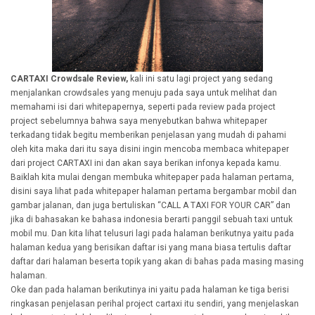
CARTAXI Crowdsale Review,
kali ini satu lagi project yang sedang
menjalankan crowdsales yang menuju pada saya untuk melihat dan
memahami isi dari whitepapernya, seperti pada review pada project
project sebelumnya bahwa saya menyebutkan bahwa whitepaper
terkadang tidak begitu memberikan penjelasan yang mudah di pahami
oleh kita maka dari itu saya disini ingin mencoba membaca whitepaper
dari project CARTAXI ini dan akan saya berikan infonya kepada kamu.
Baiklah kita mulai dengan membuka whitepaper pada halaman pertama,
disini saya lihat pada whitepaper halaman pertama bergambar mobil dan
gambar jalanan, dan juga bertuliskan “CALL A TAXI FOR YOUR CAR” dan
jika di bahasakan ke bahasa indonesia berarti panggil sebuah taxi untuk
mobil mu. Dan kita lihat telusuri lagi pada halaman berikutnya yaitu pada
halaman kedua yang berisikan daftar isi yang mana biasa tertulis daftar
daftar dari halaman beserta topik yang akan di bahas pada masing masing
halaman.
Oke dan pada halaman berikutinya ini yaitu pada halaman ke tiga berisi
ringkasan penjelasan perihal project cartaxi itu sendiri, yang menjelaskan