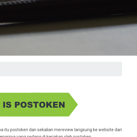
pa itu postoken dan sekalian mereview langsung ke website dan
narnya yang sedang di kerjakan oleh postoken.