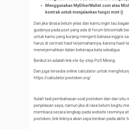
Menggunakan MyEtherWallet.com atau Mist a
kontrak untuk menjalankan fungsi mint ()
Dan jika dirasa belum jelas dan kamu ingin tau bagai
guidenya pada post yang ada di forum bitcointalk be
untuk kamu yang kurang mengerti bahasa inggris s
harus di cermati hasil terjemahannya, karena hasil 
menerjemahkan dalan beberapa kata sekaligus.
Berikut ini adalah link ste-by-step PoS Mining.
Dan juga tersedia online calculator untuk menghitun
https://calculator.postoken.org/
Itulah tadi pembahasan soal postoken dan dari sit
penjelasan saya, namun jika di rasa belum begitu m
membaca secara lengkap pada website resminya atau 
postoken, link linknya akan saya berikan pada akhir tul