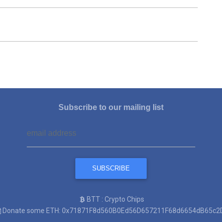
Subscribe to our mailing list
BTT : Crypto Chips
Donate some ETH: 0x71871F8d560B0Ed56D657211F68d6654dB65c2