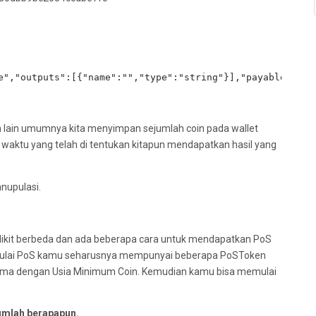
e","outputs":[{"name":"","type":"string"}],"payable":fal
n lain umumnya kita menyimpan sejumlah coin pada wallet
n waktu yang telah di tentukan kitapun mendapatkan hasil yang
nupulasi.
ikit berbeda dan ada beberapa cara untuk mendapatkan PoS
mulai PoS kamu seharusnya mempunyai beberapa PoSToken
u sama dengan Usia Minimum Coin. Kemudian kamu bisa memulai
umlah berapapun.