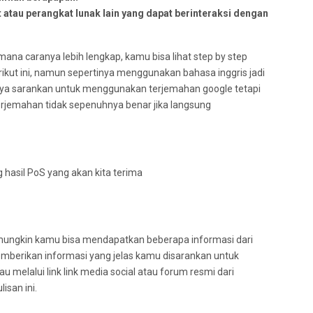
tau perangkat lunak lain yang dapat berinteraksi dengan
mana caranya lebih lengkap, kamu bisa lihat step by step
rikut ini, namun sepertinya menggunakan bahasa inggris jadi
aya sarankan untuk menggunakan terjemahan google tetapi
terjemahan tidak sepenuhnya benar jika langsung
g hasil PoS yang akan kita terima
u mungkin kamu bisa mendapatkan beberapa informasi dari
emberikan informasi yang jelas kamu disarankan untuk
melalui link link media social atau forum resmi dari
isan ini.