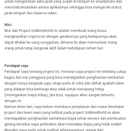
untuk mengirimkan data jarak yang sudah di tempuh ke smartphone dan
mensinkronisasikan antara aplikasinya sehingga bisa mengecek status
jarak tempuh dan balance token.
Misi
Misi dari Project GoMineWorld ini adalah membuat orang biasa
menghasilkan cryptocoin dengan gerakannya yang kedepannya akan
dapat ditukar ke uang sungguhan, dimana itu akan memovitasi orang
orang untuk tetap bergerak aktif dalam kehidupan sehari hari.
Pendapat saya
Pendapat saya tentang project ini, menurut saya project ini terbilang cukup
bagus dari sisi pengguna yang bisa mendapatkan penghasilan tambahan
dengan hanya bergerak saja, tetapi perlu di coba dan dilihat apakah token
yang didapat bisa berharga atau tidak untuk menopang hidup
(meringankan biaya hidup), jika bisa, sayapun akan sangat terbantu
dengan ini.
Namun disisi lain, saya belum membaca penjelasan dari mana developer
project dan team team yang terlibat pada project GoMineWorld ini akan
mendapatkan penghasilan sementara biaya untuk servers dan pembuatan
gelang tersebut saya perkirakan akan memakan biaya yang tidak sedikit.
Mungkin saya perlu untuk melihat whitepapernya, review dari