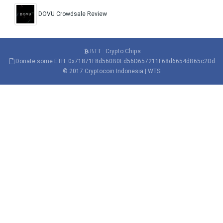
DOVU Crowdsale Review
BTT : Crypto Chips
Donate some ETH: 0x71871F8d560B0Ed56D657211F68d6654dB65c2Dd
© 2017
Cryptocoin Indonesia
|
WTS