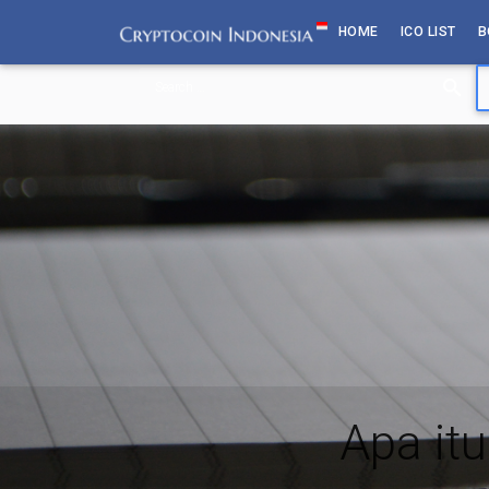
Skip
HOME
ICO LIST
B
to
content
Apa itu