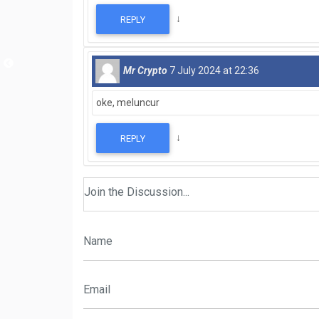
↓
REPLY
Mr Crypto
7 July 2024 at 22:36
oke, meluncur
↓
REPLY