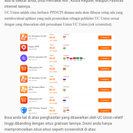
ada di sekitar anda, bisa memakai Wifi , Kuota Reguler, Maupun Fasilitas
internet lainnya.
UC Union adalah situs berbasis PPD/CPI dimana anda akan dibayar setiap ada yang
mendownload aplikasi yang anda promosikan sebagai publisher UC Union sesuai
dengan yang ditawarkan oleh perusahaan Union UC Union (cek screenshot).
Bisa anda liat di atas penghasilan yang ditawarkan oleh UC Union relatif
tinggi dibanding dengan situs gratisan lainnya. Disini anda hanya
mempromosikan situs-situs seperti screenshot di atas.