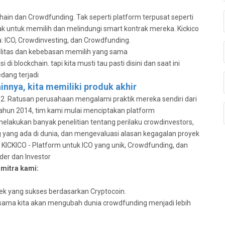
chain dan Crowdfunding. Tak seperti platform terpusat seperti
hak untuk memilih dan melindungi smart kontrak mereka. Kickico
 ICO, Crowdinvesting, dan Crowdfunding.
bilitas dan kebebasan memilih yang sama
i blockchain. tapi kita musti tau pasti disini dan saat ini
dang terjadi
ainnya, kita memiliki produk akhir
2. Ratusan perusahaan mengalami praktik mereka sendiri dari
tahun 2014, tim kami mulai menciptakan platform
elakukan banyak penelitian tentang perilaku crowdinvestors,
yang ada di dunia, dan mengevaluasi alasan kegagalan proyek
KICKICO - Platform untuk ICO yang unik, Crowdfunding, dan
er dan Investor
mitra kami:
ek yang sukses berdasarkan Cryptocoin.
rsama kita akan mengubah dunia crowdfunding menjadi lebih