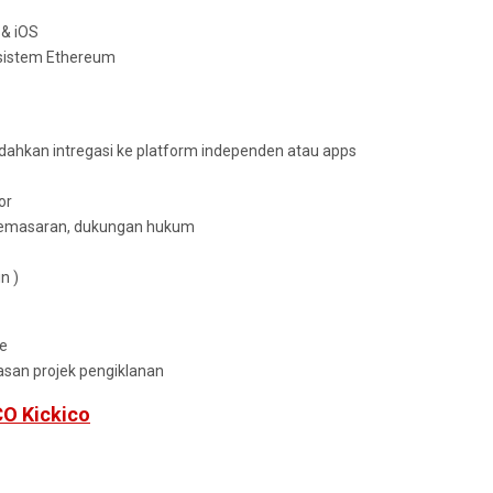
 & iOS
osistem Ethereum
hkan intregasi ke platform independen atau apps
or
 pemasaran, dukungan hukum
n )
e
san projek pengiklanan
CO Kickico