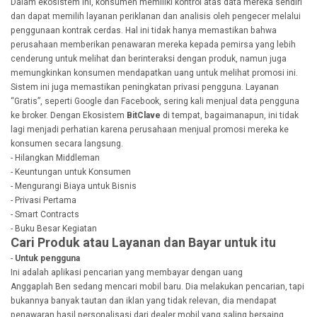
Dalam ekosistem ini, konsumen memiliki kontrol atas data mereka sendiri
dan dapat memilih layanan periklanan dan analisis oleh pengecer melalui
penggunaan kontrak cerdas. Hal ini tidak hanya memastikan bahwa
perusahaan memberikan penawaran mereka kepada pemirsa yang lebih
cenderung untuk melihat dan berinteraksi dengan produk, namun juga
memungkinkan konsumen mendapatkan uang untuk melihat promosi ini.
Sistem ini juga memastikan peningkatan privasi pengguna. Layanan
“Gratis”, seperti Google dan Facebook, sering kali menjual data pengguna
ke broker. Dengan Ekosistem
BitClave
di tempat, bagaimanapun, ini tidak
lagi menjadi perhatian karena perusahaan menjual promosi mereka ke
konsumen secara langsung.
- Hilangkan Middleman
- Keuntungan untuk Konsumen
- Mengurangi Biaya untuk Bisnis
- Privasi Pertama
- Smart Contracts
- Buku Besar Kegiatan
Cari Produk atau Layanan dan Bayar untuk itu
-
Untuk pengguna
Ini adalah aplikasi pencarian yang membayar dengan uang
Anggaplah Ben sedang mencari mobil baru. Dia melakukan pencarian, tapi
bukannya banyak tautan dan iklan yang tidak relevan, dia mendapat
penawaran hasil personalisasi dari dealer mobil yang saling bersaing