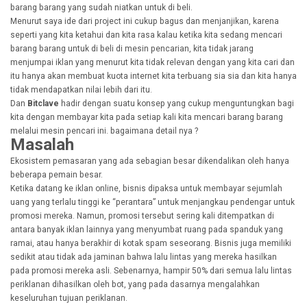
barang barang yang sudah niatkan untuk di beli.
Menurut saya ide dari project ini cukup bagus dan menjanjikan, karena
seperti yang kita ketahui dan kita rasa kalau ketika kita sedang mencari
barang barang untuk di beli di mesin pencarian, kita tidak jarang
menjumpai iklan yang menurut kita tidak relevan dengan yang kita cari dan
itu hanya akan membuat kuota internet kita terbuang sia sia dan kita hanya
tidak mendapatkan nilai lebih dari itu.
Dan
Bitclave
hadir dengan suatu konsep yang cukup menguntungkan bagi
kita dengan membayar kita pada setiap kali kita mencari barang barang
melalui mesin pencari ini. bagaimana detail nya ?
Masalah
Ekosistem pemasaran yang ada sebagian besar dikendalikan oleh hanya
beberapa pemain besar.
Ketika datang ke iklan online, bisnis dipaksa untuk membayar sejumlah
uang yang terlalu tinggi ke “perantara” untuk menjangkau pendengar untuk
promosi mereka. Namun, promosi tersebut sering kali ditempatkan di
antara banyak iklan lainnya yang menyumbat ruang pada spanduk yang
ramai, atau hanya berakhir di kotak spam seseorang. Bisnis juga memiliki
sedikit atau tidak ada jaminan bahwa lalu lintas yang mereka hasilkan
pada promosi mereka asli. Sebenarnya, hampir 50% dari semua lalu lintas
periklanan dihasilkan oleh bot, yang pada dasarnya mengalahkan
keseluruhan tujuan periklanan.