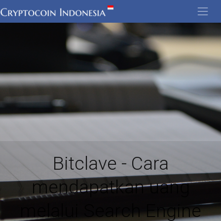
Skip
to
content
Bitclave - Cara
mendapatkan uang
melalui Search Engine