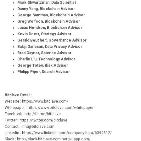
Mark Shwartzman, Data Scientist
Danny Yang, Blockchain Advisor
George Samman, Blockchain Advisor
Greg Wolfson, Blockchain Advisor
Lucas Hendren, Blockchain Advisor
Kevin Doerr, Strategy Advisor
Gerald Beuchelt, Governance Advisor
Balaji Ganesan, Data Privacy Advisor
Brad Gaynor, Science Advisor
Charlie Liu, Technology Advisor
George Totev, Risk Advisor
Philipp Piper, Search Advisor
Bitclave Detail :
Website : https://www.bitclave.com/
Whitepaper : https://www.bitclave.com/whitepaper
Facebook : http://fb.me/bitclave
Twitter : https://twitter.com/bitclave
Contact :
info@bitclave.com
Linkedin : https://www.linkedin.com/company-beta/6399312/
Slack : http://slack-bitclave-com.herokuapp.com/