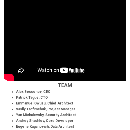
TEAM
Alex Bessonov, CEO
Patrick Tague, CTO
Emmanuel Owusu, Chief Architect
Vasily Trofimchuk,
P
roject Manager
Yan Michalevsky, Security Architect
Andrey Shashlov, Core Developer
Eugene Kaganovich, Data Architect