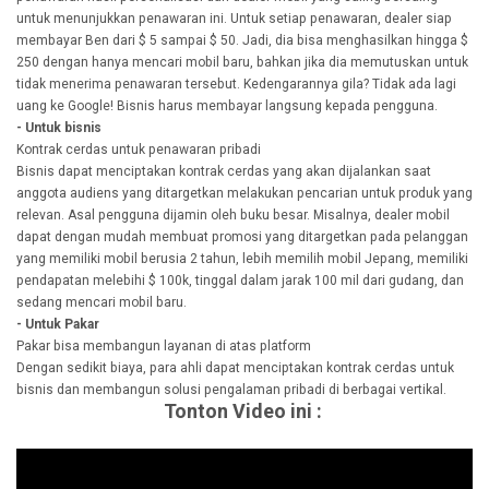
untuk menunjukkan penawaran ini. Untuk setiap penawaran, dealer siap
membayar Ben dari $ 5 sampai $ 50. Jadi, dia bisa menghasilkan hingga $
250 dengan hanya mencari mobil baru, bahkan jika dia memutuskan untuk
tidak menerima penawaran tersebut. Kedengarannya gila? Tidak ada lagi
uang ke Google! Bisnis harus membayar langsung kepada pengguna.
- Untuk bisnis
Kontrak cerdas untuk penawaran pribadi
Bisnis dapat menciptakan kontrak cerdas yang akan dijalankan saat
anggota audiens yang ditargetkan melakukan pencarian untuk produk yang
relevan. Asal pengguna dijamin oleh buku besar. Misalnya, dealer mobil
dapat dengan mudah membuat promosi yang ditargetkan pada pelanggan
yang memiliki mobil berusia 2 tahun, lebih memilih mobil Jepang, memiliki
pendapatan melebihi $ 100k, tinggal dalam jarak 100 mil dari gudang, dan
sedang mencari mobil baru.
- Untuk Pakar
Pakar bisa membangun layanan di atas platform
Dengan sedikit biaya, para ahli dapat menciptakan kontrak cerdas untuk
bisnis dan membangun solusi pengalaman pribadi di berbagai vertikal.
Tonton Video ini :