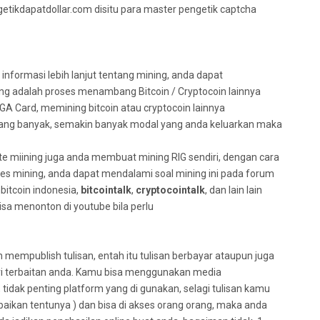
getikdapatdollar.com disitu para master pengetik captcha
k informasi lebih lanjut tentang mining, anda dapat
ning adalah proses menambang Bitcoin / Cryptocoin lainnya
 Card, memining bitcoin atau cryptocoin lainnya
yang banyak, semakin banyak modal yang anda keluarkan maka
ite miining juga anda membuat mining RIG sendiri, dengan cara
ses mining, anda dapat mendalami soal mining ini pada forum
bitcoin indonesia,
bitcointalk
,
cryptocointalk
, dan lain lain
sa menonton di youtube bila perlu
 mempublish tulisan, entah itu tulisan berbayar ataupun juga
dari terbaitan anda. Kamu bisa menggunakan media
, tidak penting platform yang di gunakan, selagi tulisan kamu
aikan tentunya ) dan bisa di akses orang orang, maka anda