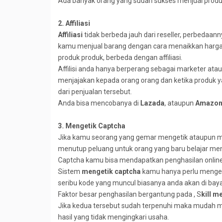
Ada banyak orang yang sudah sukses menjual produk
2. Affiliasi
Affiliasi
tidak berbeda jauh dari reseller, perbedaann
kamu menjual barang dengan cara menaikkan harga 
produk produk, berbeda dengan affiliasi.
Affilisi anda hanya berperang sebagai marketer at
menjajakan kepada orang orang dan ketika produk 
dari penjualan tersebut.
Anda bisa mencobanya di
Lazada
, ataupun
Amazo
3. Mengetik Captcha
Jika kamu seorang yang gemar mengetik ataupun me
menutup peluang untuk orang yang baru belajar men
Captcha kamu bisa mendapatkan penghasilan online
Sistem
mengetik captcha
kamu hanya perlu mengeti
seribu kode yang muncul biasanya anda akan di baya
Faktor besar penghasilan bergantung pada , S
kill m
Jika kedua tersebut sudah terpenuhi maka mudah
hasil yang tidak mengingkari usaha.