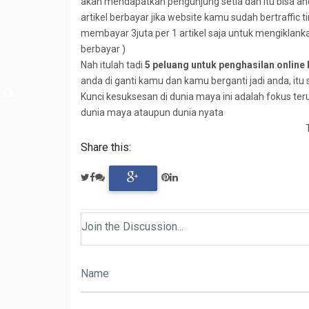
akan mendapatkan pengunjung setia dan itu bisa and
artikel berbayar jika website kamu sudah bertraffic t
membayar 3juta per 1 artikel saja untuk mengiklankan
berbayar )
Nah itulah tadi
5 peluang untuk penghasilan online
anda di ganti kamu dan kamu berganti jadi anda, it
Kunci kesuksesan di dunia maya ini adalah fokus ter
dunia maya ataupun dunia nyata
Share this: