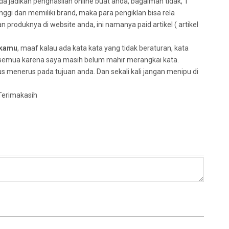
a jadikan penghasilan online buat anda, bagaiman tidak, 1
inggi dan memiliki brand, maka para pengiklan bisa rela
 produknya di website anda, ini namanya paid artikel ( artikel
 kamu
, maaf kalau ada kata kata yang tidak beraturan, kata
u semua karena saya masih belum mahir merangkai kata.
us menerus pada tujuan anda. Dan sekali kali jangan menipu di
Terimakasih