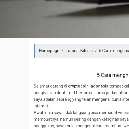
Homepage
Tutorial Bitcoin
5 Cara menghasi
5 Cara mengha
Selamat datang di
cryptocoin indonesia
tempat kal
penghasilan di internet.Pertama - tama perkenalkan
saya adalah seorang yang telah mengenal dunia int
internet.
Awal mula saya tidak langsung bisa membuat websit
membuatnya, namun seiring dengan keinginan saya d
banggakan, saya mulai mengenal cara membuat webs