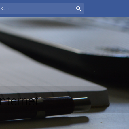
nternet