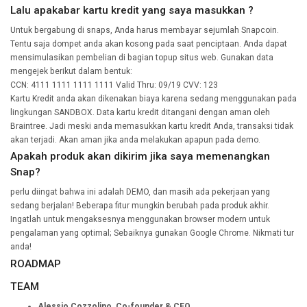
Lalu apakabar kartu kredit yang saya masukkan ?
Untuk bergabung di snaps, Anda harus membayar sejumlah Snapcoin.
Tentu saja dompet anda akan kosong pada saat penciptaan. Anda dapat
mensimulasikan pembelian di bagian topup situs web. Gunakan data
mengejek berikut dalam bentuk:
CCN: 4111 1111 1111 1111 Valid Thru: 09/19 CVV: 123
Kartu Kredit anda akan dikenakan biaya karena sedang menggunakan pada
lingkungan SANDBOX. Data kartu kredit ditangani dengan aman oleh
Braintree. Jadi meski anda memasukkan kartu kredit Anda, transaksi tidak
akan terjadi. Akan aman jika anda melakukan apapun pada demo.
Apakah produk akan dikirim jika saya memenangkan
Snap?
perlu diingat bahwa ini adalah DEMO, dan masih ada pekerjaan yang
sedang berjalan! Beberapa fitur mungkin berubah pada produk akhir.
Ingatlah untuk mengaksesnya menggunakan browser modern untuk
pengalaman yang optimal; Sebaiknya gunakan Google Chrome. Nikmati tur
anda!
ROADMAP
TEAM
Alessio Cozzolino, Co-founder & CEO