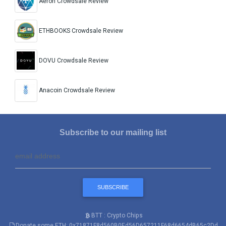
Aeron Crowdsale Review
ETHBOOKS Crowdsale Review
DOVU Crowdsale Review
Anacoin Crowdsale Review
Subscribe to our mailing list
BTT : Crypto Chips
Donate some ETH: 0x71871F8d560B0Ed56D657211F68d6654dB65c2Dd