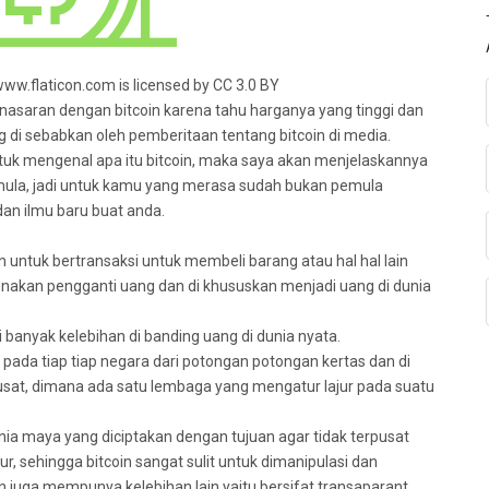
ww.flaticon.com is licensed by CC 3.0 BY
nasaran dengan bitcoin karena tahu harganya yang tinggi dan
 di sebabkan oleh pemberitaan tentang bitcoin di media.
untuk mengenal apa itu bitcoin, maka saya akan menjelaskannya
emula, jadi untuk kamu yang merasa sudah bukan pemula
dan ilmu baru buat anda.
n untuk bertransaksi untuk membeli barang atau hal hal lain
unakan pengganti uang dan di khususkan menjadi uang di dunia
i banyak kelebihan di banding uang di dunia nyata.
pada tiap tiap negara dari potongan potongan kertas dan di
pusat, dimana ada satu lembaga yang mengatur lajur pada suatu
unia maya yang diciptakan dengan tujuan agar tidak terpusat
, sehingga bitcoin sangat sulit untuk dimanipulasi dan
n juga mempunya kelebihan lain yaitu bersifat transaparant