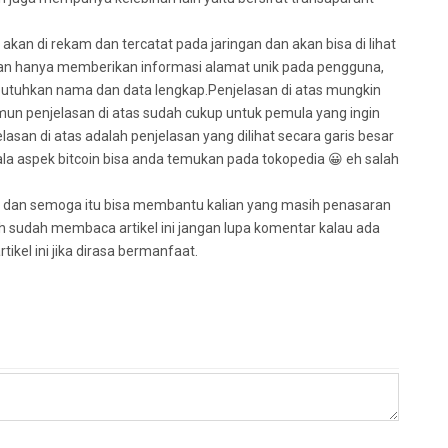
 akan di rekam dan tercatat pada jaringan dan akan bisa di lihat
kan hanya memberikan informasi alamat unik pada pengguna,
butuhkan nama dan data lengkap.Penjelasan di atas mungkin
namun penjelasan di atas sudah cukup untuk pemula yang ingin
san di atas adalah penjelasan yang dilihat secara garis besar
ala aspek bitcoin bisa anda temukan pada tokopedia 😀 eh salah
mula dan semoga itu bisa membantu kalian yang masih penasaran
sih sudah membaca artikel ini jangan lupa komentar kalau ada
tikel ini jika dirasa bermanfaat.