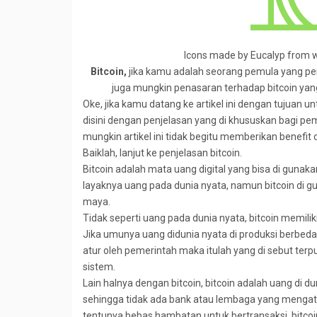
Icons made by Eucalyp from w
Bitcoin,
jika kamu adalah seorang pemula yang pe
juga mungkin penasaran terhadap bitcoin yang
Oke, jika kamu datang ke artikel ini dengan tujuan 
disini dengan penjelasan yang di khususkan bagi p
mungkin artikel ini tidak begitu memberikan benefit 
Baiklah, lanjut ke penjelasan bitcoin.
Bitcoin adalah mata uang digital yang bisa di gunaka
layaknya uang pada dunia nyata, namun bitcoin di g
maya.
Tidak seperti uang pada dunia nyata, bitcoin memilik
Jika umunya uang didunia nyata di produksi berbeda 
atur oleh pemerintah maka itulah yang di sebut ter
sistem.
Lain halnya dengan bitcoin, bitcoin adalah uang di d
sehingga tidak ada bank atau lembaga yang mengatur
tentunya bebas hambatan untuk bertransaksi, bitcoi