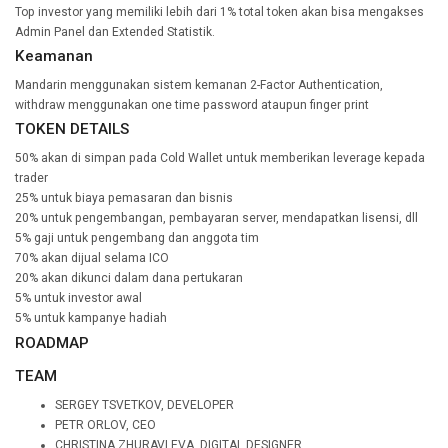
Top investor yang memiliki lebih dari 1% total token akan bisa mengakses
Admin Panel dan Extended Statistik.
Keamanan
Mandarin menggunakan sistem kemanan 2-Factor Authentication,
withdraw menggunakan one time password ataupun finger print
TOKEN DETAILS
50% akan di simpan pada Cold Wallet untuk memberikan leverage kepada
trader
25% untuk biaya pemasaran dan bisnis
20% untuk pengembangan, pembayaran server, mendapatkan lisensi, dll
5% gaji untuk pengembang dan anggota tim
70% akan dijual selama ICO
20% akan dikunci dalam dana pertukaran
5% untuk investor awal
5% untuk kampanye hadiah
ROADMAP
TEAM
SERGEY TSVETKOV, DEVELOPER
PETR ORLOV, CEO
CHRISTINA ZHURAVLEVA, DIGITAL DESIGNER