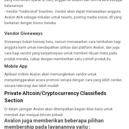
yang memenuhi syarat di toko, unggah ke Avalon dan terima AVA sebagai
balasannya.
- Vendor “tradisional” bounties. Vendor akan dapat menawarkan anggota
Avalon AVA sebagai imbalan untuk tweets, posting media sosial, dll yang
berkaitan dengan bisnis mereka.
Vendor Giveaways
Giveaways bukan konsep baru, namun menawarkan cara tambahan bagi
anggota kami untuk mendapatkan utilitas dari platform Avalon, dan juga
cara bagi vendor yang berpartisipasi untuk memberi ribuan mata pada
produk mereka, cukup dengan memberikan satu contoh produk itu
Mobile App
Aplikasi mobile Avalon akan memungkinkan vendor untuk
menyelenggarakan acara promosi serupa dengan cara yang lebih cerdas
secara teknologi dan lebih mudah.
Private Altcoin/Cryptocurrency Classifieds
Section
Di dalam jaringan Avalon akan ditempatkan bagian iklan baris untuk
membeli dan menjual bitcoin pribadi.
Avalon juga memberikan beberapa pilihan
membership pada layanannya yaitu :