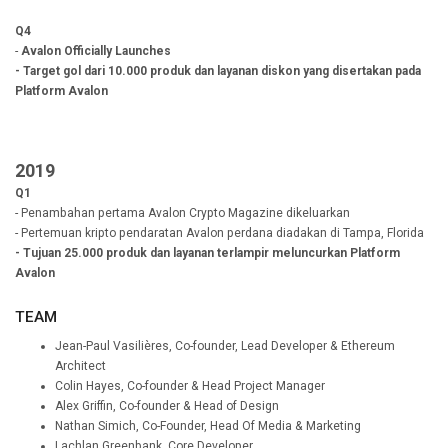
Q4
-
Avalon Officially Launches
- Target gol dari 10.000 produk dan layanan diskon yang disertakan pada
Platform Avalon
2019
Q1
- Penambahan pertama Avalon Crypto Magazine dikeluarkan
- Pertemuan kripto pendaratan Avalon perdana diadakan di Tampa, Florida
- Tujuan 25.000 produk dan layanan terlampir meluncurkan Platform
Avalon
TEAM
Jean-Paul Vasilières, Co-founder, Lead Developer & Ethereum
Architect
Colin Hayes, Co-founder & Head Project Manager
Alex Griffin, Co-founder & Head of Design
Nathan Simich, Co-Founder, Head Of Media & Marketing
Lachlan Greenbank, Core Developer