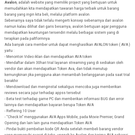
Avalon
, adalah website yang memiliki project yang bertujuan untuk
memudahkan kita mendapatkan tawaran harga terbaik untuk barang
barang yang ingin kita beli, melalui platform avalon.
Sebenarnya saya tidak terlalu mengerti konsep sebenarnya dari avalon
namun kalau dilihat dari garis besarnya, avalon bertujuan agar pengguna
mendapatkan keuntungan tersendiri melalu berbagai sistem yang di
terapkan pada paltformnya.
Ada banyak cara member untuk dapat menghasilkan AVALON token ( AVA )
yaitu :
- Menonton Video iklan dan mendapatkan AVA token
- Mendaftar dalam 30hari trial layanan streaming yang di sediakan oleh
vendor dan akan mendapatkan Token Ava, dan tidak menutup
kemungkinan jika pengguna akan menambah berlangganan pada saat trial
berakhir
- Mendownload dan menginstal sekaligus mencoba juga memberikan
reviews secara jujur terhadap appss tersebut
- Beta test terhadap game PC dan memberikan informasi BUG dan error
lainnya dan mendapatkan bayaran berupa Token AVA
- Reffering 10 User
- “Check In” menggunakan AVA Apps Mobile, pada Movie Premier, Grand
Opening dan lain lain guna mendapatkan Token AVA
- Pindai bukti pembelian kode QR Anda setelah membeli barang vendor