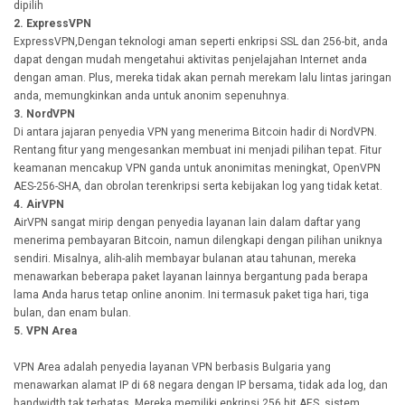
dipilih
2. ExpressVPN
ExpressVPN,Dengan teknologi aman seperti enkripsi SSL dan 256-bit, anda
dapat dengan mudah mengetahui aktivitas penjelajahan Internet anda
dengan aman. Plus, mereka tidak akan pernah merekam lalu lintas jaringan
anda, memungkinkan anda untuk anonim sepenuhnya.
3. NordVPN
Di antara jajaran penyedia VPN yang menerima Bitcoin hadir di NordVPN.
Rentang fitur yang mengesankan membuat ini menjadi pilihan tepat. Fitur
keamanan mencakup VPN ganda untuk anonimitas meningkat, OpenVPN
AES-256-SHA, dan obrolan terenkripsi serta kebijakan log yang tidak ketat.
4. AirVPN
AirVPN sangat mirip dengan penyedia layanan lain dalam daftar yang
menerima pembayaran Bitcoin, namun dilengkapi dengan pilihan uniknya
sendiri. Misalnya, alih-alih membayar bulanan atau tahunan, mereka
menawarkan beberapa paket layanan lainnya bergantung pada berapa
lama Anda harus tetap online anonim. Ini termasuk paket tiga hari, tiga
bulan, dan enam bulan.
5. VPN Area
VPN Area adalah penyedia layanan VPN berbasis Bulgaria yang
menawarkan alamat IP di 68 negara dengan IP bersama, tidak ada log, dan
bandwidth tak terbatas. Mereka memiliki enkripsi 256 bit AES, sistem