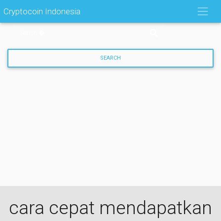
Skip
Cryptocoin Indonesia
to
content
cara cepat mendapatkan