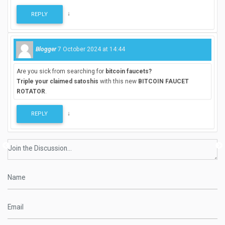
↓
REPLY
Blogger
7 October 2024 at 14:44
Are you sick from searching for
bitcoin faucets?
Triple your claimed satoshis
with this new
BITCOIN FAUCET
ROTATOR
.
↓
REPLY