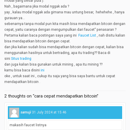
modal yang besar pula ).
Nah , bagaimana jika modal nggak ada ?
yay , kalau modal nggak ada gimana mau untung besar, hehehehe , hanya
gurauan ya…
sebenarnya tanpa modal pun kita masih bisa mendapatkan bitcoin dengan
cepat, yaitu caranya dengan mengumpulkan dari faucet” penasaran ?
Pertama kalian baca postingan saya yang ini
Faucet List
, nah disitu kalian
bisa mendapatkan bitcoin dengan cepat.
dan jika kalian sudah bisa mendapatkan bitcoin dengan cepat, kalian bisa
menggunakan hasilnya untuk bertrading, apa itu trading?? Baca di
sini
Situs trading
dan juga kalian bisa gunakan untuk mining , apa itu mining ??
kamu bisa baca disini
ini
oke , untuk saat ini , cukup itu saja yang bisa saya bantu untuk cepat
mendapatkan bitcoin .
2 thoughts on “cara cepat mendapatkan bitcoin”
sarnuji
31 July 2024 at 15:46
makasih faucet listnya