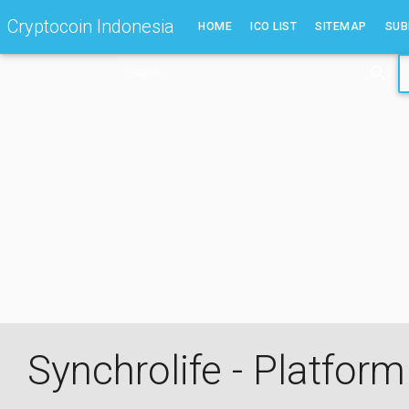
Skip
Cryptocoin Indonesia
HOME
ICO LIST
SITEMAP
SUB
to
content
Synchrolife - Platfor