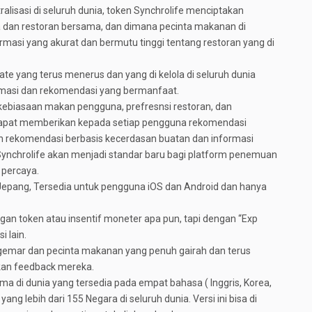
lisasi di seluruh dunia, token Synchrolife menciptakan
dan restoran bersama, dan dimana pecinta makanan di
ormasi yang akurat dan bermutu tinggi tentang restoran yang di
e yang terus menerus dan yang di kelola di seluruh dunia
formasi dan rekomendasi yang bermanfaat.
ebiasaan makan pengguna, prefresnsi restoran, dan
 dapat memberikan kepada setiap pengguna rekomendasi
n rekomendasi berbasis kecerdasan buatan dan informasi
, Synchrolife akan menjadi standar baru bagi platform penemuan
 percaya.
di Jepang, Tersedia untuk pengguna iOS dan Android dan hanya
engan token atau insentif moneter apa pun, tapi dengan “Exp
i lain.
ggemar dan pecinta makanan yang penuh gairah dan terus
kan feedback mereka.
tama di dunia yang tersedia pada empat bahasa ( Inggris, Korea,
ang lebih dari 155 Negara di seluruh dunia. Versi ini bisa di