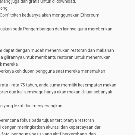
rang juga dan gratis untuk di download.
kong.
roCoin” token keduanya akan menggunakan Ethereum
 fokuskan pada Pengembangan dan lainnya guna memberikan
gar dapat dengan mudah menemukan restoran dan makanan
ada gilirannya untuk membantu restoran untuk menemukan
ik mereka.
mperkaya kehidupan pengguna saat mereka menemukan
r rata - rata 75 tahun, anda cuma memiliki kesempatan makan
toran dua kali seminggu hanya akan makan di luar sebanyak
kan yang lezat dan menyenangkan.
erencana fokus pada tujuan terciptanya restoran
si dengan meningkatkan akurasi dan kepercayaan dari
n foto, pengguna basis yang aktif berkembang, dan