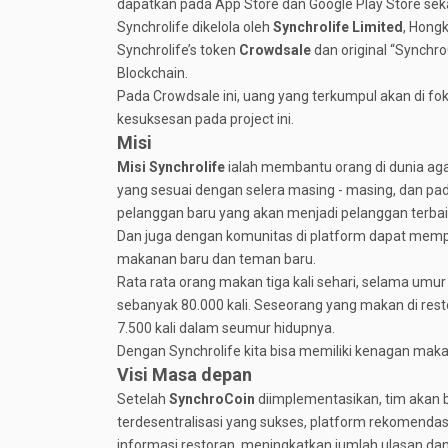
dapatkan pada App Store dan Google Play Store seka
Synchrolife dikelola oleh
Synchrolife Limited
, Hong
Synchrolife’s token
Crowdsale
dan original “Synch
Blockchain.
Pada Crowdsale ini, uang yang terkumpul akan di
kesuksesan pada project ini.
Misi
Misi Synchrolife
ialah membantu orang di dunia a
yang sesuai dengan selera masing - masing, dan p
pelanggan baru yang akan menjadi pelanggan terba
Dan juga dengan komunitas di platform dapat me
makanan baru dan teman baru.
Rata rata orang makan tiga kali sehari, selama umu
sebanyak 80.000 kali. Seseorang yang makan di res
7.500 kali dalam seumur hidupnya.
Dengan Synchrolife kita bisa memiliki kenagan ma
Visi Masa depan
Setelah
SynchroCoin
diimplementasikan, tim akan b
terdesentralisasi yang sukses, platform rekomenda
informasi restoran, meningkatkan jumlah ulasan da