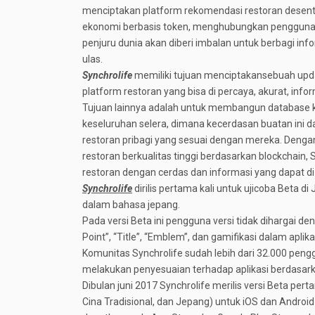
menciptakan platform rekomendasi restoran desentra
ekonomi berbasis token, menghubungkan pengguna 
penjuru dunia akan diberi imbalan untuk berbagi inf
ulas.
Synchrolife
memiliki tujuan menciptakansebuah updat
platform restoran yang bisa di percaya, akurat, in
Tujuan lainnya adalah untuk membangun database k
keseluruhan selera, dimana kecerdasan buatan ini
restoran pribagi yang sesuai dengan mereka. Denga
restoran berkualitas tinggi berdasarkan blockchain
restoran dengan cerdas dan informasi yang dapat di
Synchrolife
dirilis pertama kali untuk ujicoba Beta 
dalam bahasa jepang.
Pada versi Beta ini pengguna versi tidak dihargai d
Point”, “Title”, “Emblem”, dan gamifikasi dalam aplikas
Komunitas Synchrolife sudah lebih dari 32.000 pen
melakukan penyesuaian terhadap aplikasi berdasar
Dibulan juni 2017 Synchrolife merilis versi Beta per
Cina Tradisional, dan Jepang) untuk iOS dan Android y