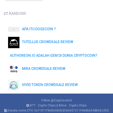
RANDOM
APA ITU DOGECOIN ?
TUTELLUS CROWDSALE REVIEW
AUTHOREON.IO ADALAH GEM DI DUNIA CRYPTOCOIN?
MIRA CROWDSALE REVIEW
VIVID TOKEN CROWDSALE REVIEW
Follow @Cryptocoinid
BTT : Crypto Chips || Bhive : Crypto Chips
Donate some ETH: 0x71871F8d560B0Ed56D657211F68d6654dB65c2Dd