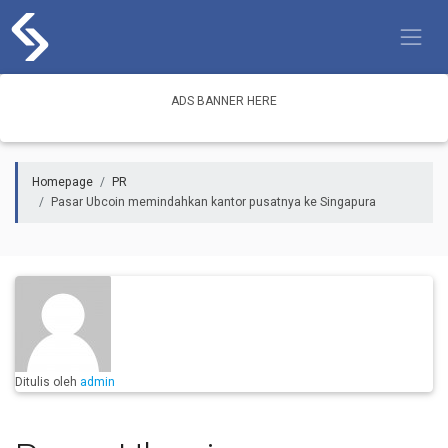
Skip
to
content
ADS BANNER HERE
Homepage
PR
Pasar Ubcoin memindahkan kantor pusatnya ke Singapura
9 months ago
Ditulis oleh
admin