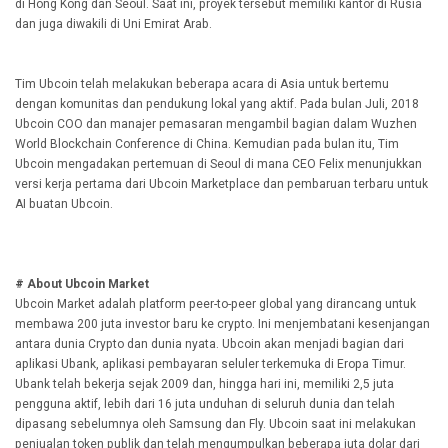
di Hong Kong dan Seoul. Saat ini, proyek tersebut memiliki kantor di Rusia
dan juga diwakili di Uni Emirat Arab.
Tim Ubcoin telah melakukan beberapa acara di Asia untuk bertemu
dengan komunitas dan pendukung lokal yang aktif. Pada bulan Juli, 2018
Ubcoin COO dan manajer pemasaran mengambil bagian dalam Wuzhen
World Blockchain Conference di China. Kemudian pada bulan itu, Tim
Ubcoin mengadakan pertemuan di Seoul di mana CEO Felix menunjukkan
versi kerja pertama dari Ubcoin Marketplace dan pembaruan terbaru untuk
AI buatan Ubcoin.
# About Ubcoin Market
Ubcoin Market adalah platform peer-to-peer global yang dirancang untuk
membawa 200 juta investor baru ke crypto. Ini menjembatani kesenjangan
antara dunia Crypto dan dunia nyata. Ubcoin akan menjadi bagian dari
aplikasi Ubank, aplikasi pembayaran seluler terkemuka di Eropa Timur.
Ubank telah bekerja sejak 2009 dan, hingga hari ini, memiliki 2,5 juta
pengguna aktif, lebih dari 16 juta unduhan di seluruh dunia dan telah
dipasang sebelumnya oleh Samsung dan Fly. Ubcoin saat ini melakukan
penjualan token publik dan telah mengumpulkan beberapa juta dolar dari