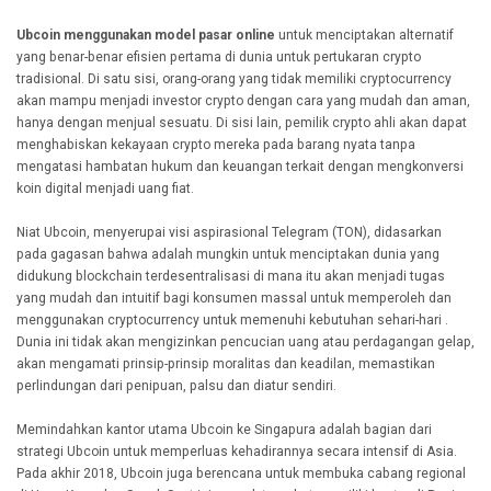
Ubcoin menggunakan model pasar online
untuk menciptakan alternatif
yang benar-benar efisien pertama di dunia untuk pertukaran crypto
tradisional. Di satu sisi, orang-orang yang tidak memiliki cryptocurrency
akan mampu menjadi investor crypto dengan cara yang mudah dan aman,
hanya dengan menjual sesuatu. Di sisi lain, pemilik crypto ahli akan dapat
menghabiskan kekayaan crypto mereka pada barang nyata tanpa
mengatasi hambatan hukum dan keuangan terkait dengan mengkonversi
koin digital menjadi uang fiat.
Niat Ubcoin, menyerupai visi aspirasional Telegram (TON), didasarkan
pada gagasan bahwa adalah mungkin untuk menciptakan dunia yang
didukung blockchain terdesentralisasi di mana itu akan menjadi tugas
yang mudah dan intuitif bagi konsumen massal untuk memperoleh dan
menggunakan cryptocurrency untuk memenuhi kebutuhan sehari-hari .
Dunia ini tidak akan mengizinkan pencucian uang atau perdagangan gelap,
akan mengamati prinsip-prinsip moralitas dan keadilan, memastikan
perlindungan dari penipuan, palsu dan diatur sendiri.
Memindahkan kantor utama Ubcoin ke Singapura adalah bagian dari
strategi Ubcoin untuk memperluas kehadirannya secara intensif di Asia.
Pada akhir 2018, Ubcoin juga berencana untuk membuka cabang regional