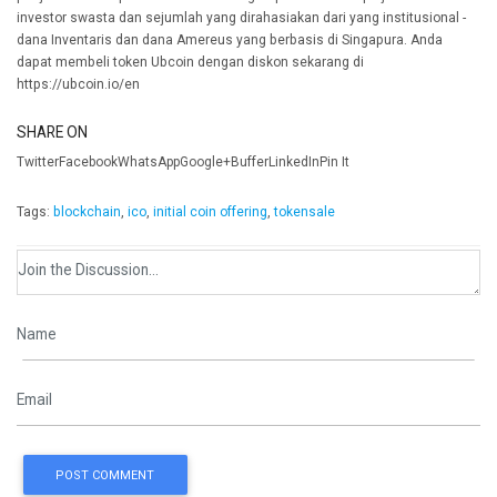
investor swasta dan sejumlah yang dirahasiakan dari yang institusional -
dana Inventaris dan dana Amereus yang berbasis di Singapura. Anda
dapat membeli token Ubcoin dengan diskon sekarang di
https://ubcoin.io/en
SHARE ON
TwitterFacebookWhatsAppGoogle+BufferLinkedInPin It
Tags:
blockchain
,
ico
,
initial coin offering
,
tokensale
POST COMMENT